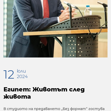
12
юли
2024
Египет: Животът след
живота
В студиото на предаването „Без формат“ гостува