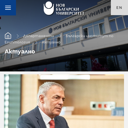
EN
Департаменти
Български институт по
Египтология
Актуално
Актуално