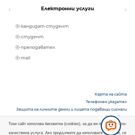
Електронни услуги
ⓔ-кандидат-студент
MOOD
ⓔ-биб
ⓔ-студент
ⓔ-кни
ⓔ-преподавател
ⓔ-trai
ⓔ-mail
Карта на сайта
Телефонен указател
Защита на личните данни и лицата подаващи сигнали
Контакти
Този сайт използва бисквитки (cookies), за да ви предостави по-
качествена услуга. Ако продължите да използвате сайта ни, се
Copyright © 2026 НБУ. Всички права запазени.