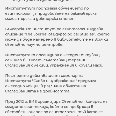
Институтът подпомага обучението по
египтология за придобиване на бакалавърска,
магистърска и докторска степен.
Българският институт по египтология издава
списание "The Journal of Egyptological Studies", което
може да бъде намерено в библиотеките на всички
световни научни центрове.
Институтът организира ежегоден пътуващ
семинар в Египет, съчетаващ теренни
изследвания с лекции, упражнения и кръгли маси.
Постоянно действащият семинар на
Института "Слово и изображение" предлага
ежегодно лекции в различни области на
изследванията на древността.
През 2012 г. БИЕ организира Световния конгрес на
младите египтолози, който се превръща в
световен конгрес по египтология, тъй като се