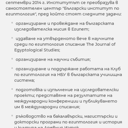
септември 2014 г. Институтът се преобразува в
самостоятелен център "Български институт по
египтология", пред който стоят следните задачи:
организиране и провеждане на българската
изследователска мисия в Египет;
издаване на утвърденото вече в научните
среди по египтология списаниe The Journal of
Egyptological Studies;
организиране на научни събития;
организиране и поддържане работата на Клуб
по египтология на НБУ в българската училищна
система;
подготовка и изпълнение на изследователски
проекти; представяне на резултатите на
международни конференции и публикуването
им в международни списания;
ръководство на бакалавърски, магистърски и
докторски програми по египтология и история
и култура на Древния Изток.