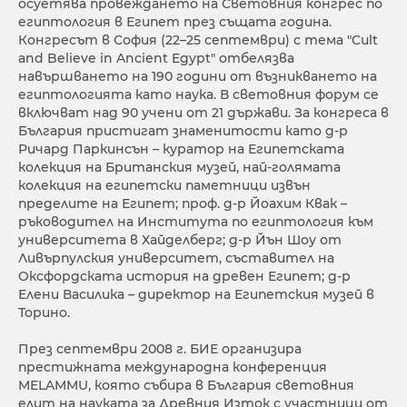
осуетява провеждането на Световния конгрес по
египтология в Египет през същата година.
Конгресът в София (22–25 септември) с тема "Cult
and Believe in Ancient Egypt" отбелязва
навършването на 190 години от възникването на
египтологията като наука. В световния форум се
включват над 90 учени от 21 държави. За конгреса в
България пристигат знаменитости като д-р
Ричард Паркинсън – куратор на Египетската
колекция на Британския музей, най-голямата
колекция на египетски паметници извън
пределите на Египет; проф. д-р Йоахим Квак –
ръководител на Института по египтология към
университета в Хайделберг; д-р Йън Шоу от
Ливърпулския университет, съставител на
Оксфордската история на древен Египет; д-р
Елени Василика – директор на Египетския музей в
Торино.
През септември 2008 г. БИЕ организира
престижната международна конференция
MELAMMU, която събира в България световния
елит на науката за Древния Изток с участници от