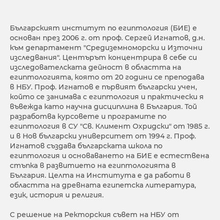
Българският институт по египтология (БИЕ) е
основан през 2006 г. от проф. Сергей Игнатов, д.н.
към департамент "Средиземноморски и Източни
изследвания". Центърът концентрира в себе си
изследователската дейност в областта на
египтологията, която от 20 години се преподава
в НБУ. Проф. Игнатов е първият български учен,
който се занимава с египтология и практически я
въвежда като научна дисциплина в България. Той
разработва курсовете и програмите по
египтология в СУ "Св. Климент Охридски" от 1985 г.
и в Нов български университет от 1994 г. Проф.
Игнатов създава българската школа по
египтология и основаването на БИЕ е естествена
стъпка в развитието на египтологията в
България. Целта на Института е да работи в
областта на древната египетска литература,
език, история и религия.
С решение на Ректорския съвет на НБУ от