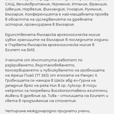
САЩ, Великобритания, Германия, Италия, Франция,
Швеция, Норвегия, Финландия, Унгария, Румъния,
България. Конференцията е най-мащабната проява
в областта на изследванията на древната
история, организирана в България.
Единствената българска археологическа мисия
извън границите на България в последните години
е Първата българска археологическа мисия в
Египет на БИЕ.
Учените от Института работят по
разкриването, възстановяването,
консервирането и публикуването на гробницата
на жреца Пиай (ТТ 263) от епохата на Рамзес II.
Гробницата се намира в Шейх абд ел-Гурна на
западния бряг на река Нил в гр. Луксор. В този
некропол са погребани високопоставени египтяни,
живели в древния гр. Тива – столицата на Египет и
света в продължение на столетия.
Четирима международно признати учени,