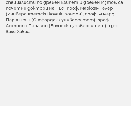
специалисти по древен Египет и древен Изток, са
почетни доктори на НБУ: проф. Маркхам Гелер
(Университетски колеж, Лондон), проф. Ричард
Паркинсън (Оксфордски университет), проф.
Антонио Панаино (Болонски университет) и д-р
Захи Хавас.