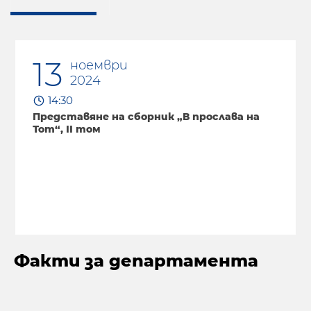
13
ноември
2024
14:30
Представяне на сборник „В прослава на
Тот“, ІІ том
Факти за департамента